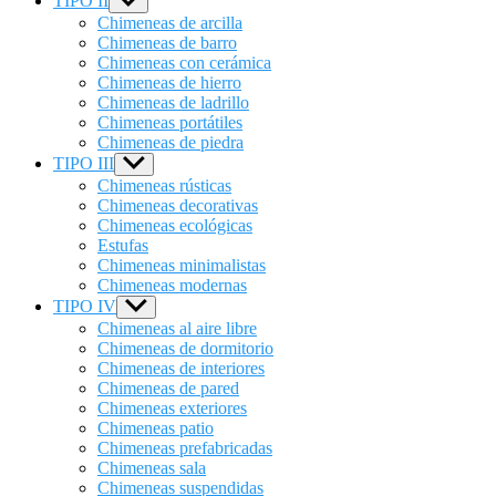
TIPO II
Show
sub
Chimeneas de arcilla
menu
Chimeneas de barro
Chimeneas con cerámica
Chimeneas de hierro
Chimeneas de ladrillo
Chimeneas portátiles
Chimeneas de piedra
TIPO III
Show
sub
Chimeneas rústicas
menu
Chimeneas decorativas
Chimeneas ecológicas
Estufas
Chimeneas minimalistas
Chimeneas modernas
TIPO IV
Show
sub
Chimeneas al aire libre
menu
Chimeneas de dormitorio
Chimeneas de interiores
Chimeneas de pared
Chimeneas exteriores
Chimeneas patio
Chimeneas prefabricadas
Chimeneas sala
Chimeneas suspendidas