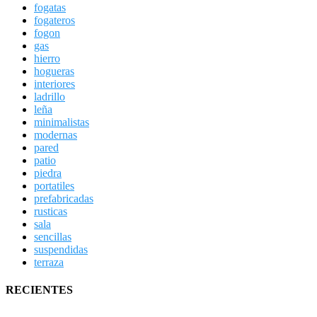
fogatas
fogateros
fogon
gas
hierro
hogueras
interiores
ladrillo
leña
minimalistas
modernas
pared
patio
piedra
portatiles
prefabricadas
rusticas
sala
sencillas
suspendidas
terraza
RECIENTES