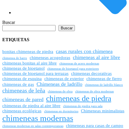
Buscar
Buscar
ETIQUETAS
casas rurales con chimenea
bonitas chimeneas de piedra
chimeneas al aire libre
chimeneas acogedoras
chimenea de barro
chimeneas bonitas al aire libre
chimeneas de acero modernas
chimeneas de bioetanol
chimeneas de bioetanol para exteriores
chimeneas de bioetanol para terrazas
chimeneas decorativas
chimeneas de esquina
chimeneas de exterior
chimeneas de fierro
Chimeneas de ladrillo
chimeneas de gas
chimeneas de ladrillo blanco
chimeneas de leña
chimeneas de obra
chimeneas de obra modernas
chimeneas de piedra
chimeneas de pared
chimeneas de piedra al aire libre
chimeneas de piedra para sala
chimeneas ecológicas
Chimeneas minimalistas
chimeneas en dormitorios
chimeneas modernas
chimeneas para casas de campo
chimeneas modernas en salas contemporaneas