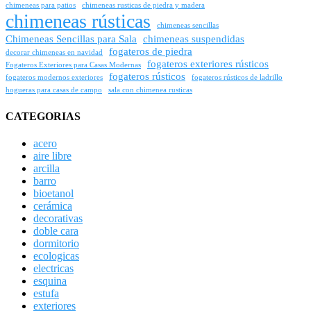
chimeneas para patios
chimeneas rusticas de piedra y madera
chimeneas rústicas
chimeneas sencillas
Chimeneas Sencillas para Sala
chimeneas suspendidas
fogateros de piedra
decorar chimeneas en navidad
fogateros exteriores rústicos
Fogateros Exteriores para Casas Modernas
fogateros rústicos
fogateros modernos exteriores
fogateros rústicos de ladrillo
hogueras para casas de campo
sala con chimenea rusticas
CATEGORIAS
acero
aire libre
arcilla
barro
bioetanol
cerámica
decorativas
doble cara
dormitorio
ecologicas
electricas
esquina
estufa
exteriores