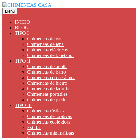
Saltar
al
Menu
contenido
INICIO
BLOG
TIPO I
Chimeneas de gas
Chimeneas de leña
Chimeneas eléctricas
Chimeneas de bioetanol
TIPO II
Chimeneas de arcilla
Chimeneas de barro
Chimeneas con cerámica
Chimeneas de hierro
Chimeneas de ladrillo
Chimeneas portátiles
Chimeneas de piedra
TIPO III
Chimeneas rústicas
Chimeneas decorativas
Chimeneas ecológicas
Estufas
Chimeneas minimalistas