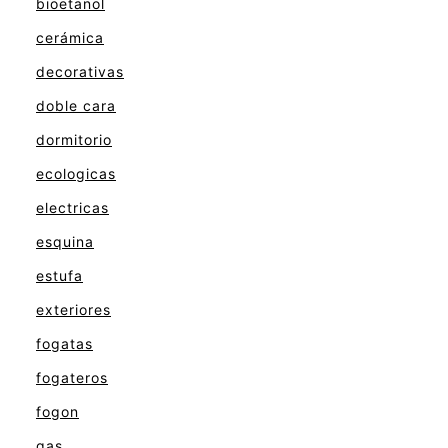
bioetanol
cerámica
decorativas
doble cara
dormitorio
ecologicas
electricas
esquina
estufa
exteriores
fogatas
fogateros
fogon
gas