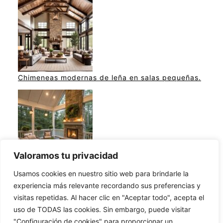
Chimeneas modernas de leña en salas pequeñas.
Valoramos tu privacidad
Ideas de chimeneas en terrazas modernas.
Usamos cookies en nuestro sitio web para brindarle la
experiencia más relevante recordando sus preferencias y
visitas repetidas. Al hacer clic en "Aceptar todo", acepta el
uso de TODAS las cookies. Sin embargo, puede visitar
"Configuración de cookies" para proporcionar un
Ideas para construir una chimenea en casa.