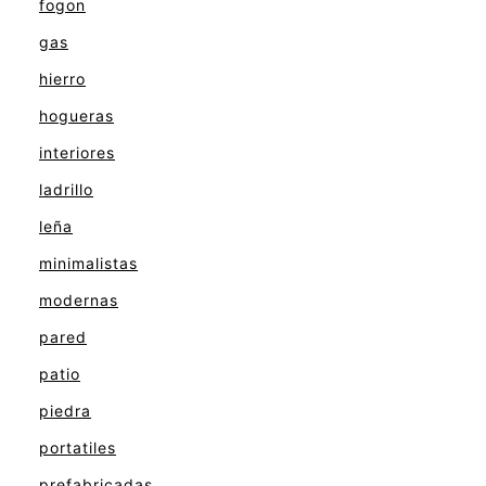
fogon
gas
hierro
hogueras
interiores
ladrillo
leña
minimalistas
modernas
pared
patio
piedra
portatiles
prefabricadas