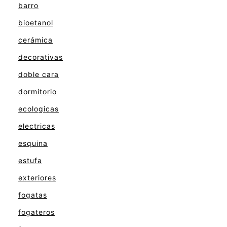
barro
bioetanol
cerámica
decorativas
doble cara
dormitorio
ecologicas
electricas
esquina
estufa
exteriores
fogatas
fogateros