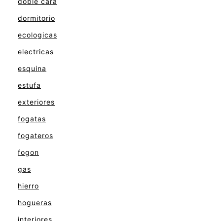
doble cara
dormitorio
ecologicas
electricas
esquina
estufa
exteriores
fogatas
fogateros
fogon
gas
hierro
hogueras
interiores