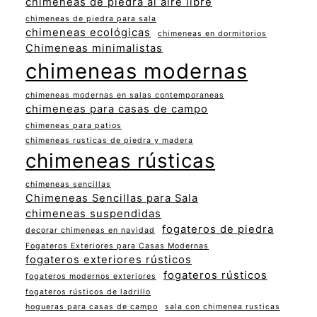
chimeneas de piedra al aire libre
chimeneas de piedra para sala
chimeneas ecológicas
chimeneas en dormitorios
Chimeneas minimalistas
chimeneas modernas
chimeneas modernas en salas contemporaneas
chimeneas para casas de campo
chimeneas para patios
chimeneas rusticas de piedra y madera
chimeneas rústicas
chimeneas sencillas
Chimeneas Sencillas para Sala
chimeneas suspendidas
fogateros de piedra
decorar chimeneas en navidad
Fogateros Exteriores para Casas Modernas
fogateros exteriores rústicos
fogateros rústicos
fogateros modernos exteriores
fogateros rústicos de ladrillo
hogueras para casas de campo
sala con chimenea rusticas