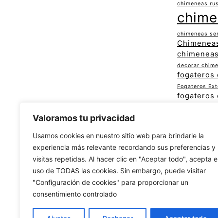
chimeneas rus
chime
chimeneas sen
Chimeneas
chimeneas
decorar chim
fogateros 
Fogateros Ex
fogateros 
fogateros mod
fogateros 
Valoramos tu privacidad
fogateros rúst
Usamos cookies en nuestro sitio web para brindarle la
hogueras par
experiencia más relevante recordando sus preferencias y
sala con chim
visitas repetidas. Al hacer clic en "Aceptar todo", acepta e
uso de TODAS las cookies. Sin embargo, puede visitar
"Configuración de cookies" para proporcionar un
consentimiento controlado