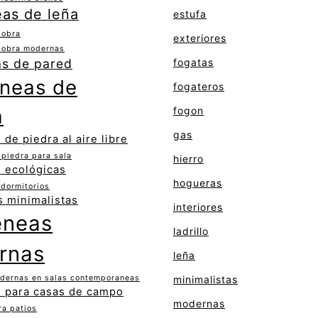
as de leña
estufa
 obra
exteriores
 obra modernas
s de pared
fogatas
neas de
fogateros
a
fogon
gas
de piedra al aire libre
piedra para sala
hierro
 ecológicas
hogueras
dormitorios
 minimalistas
interiores
eneas
ladrillo
rnas
leña
dernas en salas contemporaneas
minimalistas
 para casas de campo
modernas
ra patios