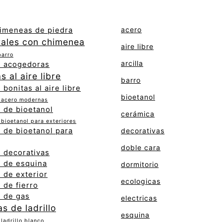
acero
himeneas de piedra
rales con chimenea
aire libre
barro
arcilla
 acogedoras
 al aire libre
barro
bonitas al aire libre
bioetanol
 acero modernas
 de bioetanol
cerámica
bioetanol para exteriores
 de bioetanol para
decorativas
doble cara
 decorativas
 de esquina
dormitorio
 de exterior
ecologicas
 de fierro
 de gas
electricas
s de ladrillo
esquina
ladrillo blanco