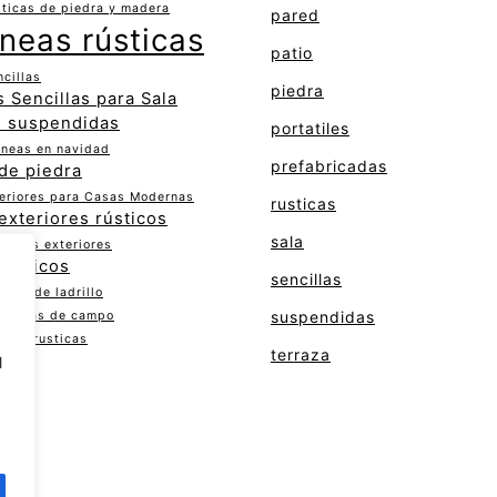
ticas de piedra y madera
pared
neas rústicas
patio
cillas
piedra
 Sencillas para Sala
 suspendidas
portatiles
eneas en navidad
prefabricadas
de piedra
teriores para Casas Modernas
rusticas
exteriores rústicos
sala
ernos exteriores
rústicos
sencillas
icos de ladrillo
suspendidas
a casas de campo
enea rusticas
terraza
l