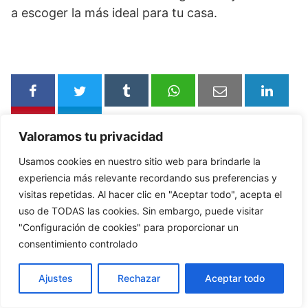
a escoger la más ideal para tu casa.
Valoramos tu privacidad
Usamos cookies en nuestro sitio web para brindarle la
Entradas relacionadas
experiencia más relevante recordando sus preferencias y
visitas repetidas. Al hacer clic en "Aceptar todo", acepta el
uso de TODAS las cookies. Sin embargo, puede visitar
"Configuración de cookies" para proporcionar un
Ideas de fogateros
Fogateros
consentimiento controlado
exteriores rústicos.
exteriores y
sencillos que debes
tener en casa.
Ajustes
Rechazar
Aceptar todo