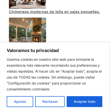
Chimeneas modernas de leña en salas pequeñas.
Valoramos tu privacidad
Ideas de chimeneas en terrazas modernas.
Usamos cookies en nuestro sitio web para brindarle la
experiencia más relevante recordando sus preferencias y
visitas repetidas. Al hacer clic en "Aceptar todo", acepta el
uso de TODAS las cookies. Sin embargo, puede visitar
Ideas para construir una chimenea en casa.
"Configuración de cookies" para proporcionar un
@2023 – Todos los derechos reservados.
consentimiento controlado
CHIMENEAS.CASA
Ajustes
Rechazar
Aceptar todo