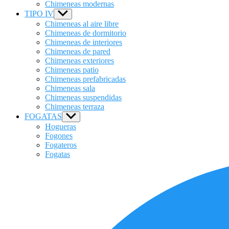
Chimeneas modernas
TIPO IV
Show
sub
Chimeneas al aire libre
menu
Chimeneas de dormitorio
Chimeneas de interiores
Chimeneas de pared
Chimeneas exteriores
Chimeneas patio
Chimeneas prefabricadas
Chimeneas sala
Chimeneas suspendidas
Chimeneas terraza
FOGATAS
Show
sub
Hogueras
menu
Fogones
Fogateros
Fogatas