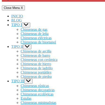
Close Menu
X
INICIO
BLOG
TIPO I
Show
sub
Chimeneas de gas
menu
Chimeneas de leña
Chimeneas eléctricas
Chimeneas de bioetanol
TIPO II
Show
sub
Chimeneas de arcilla
menu
Chimeneas de barro
Chimeneas con cerámica
Chimeneas de hierro
Chimeneas de ladrillo
Chimeneas portátiles
Chimeneas de piedra
TIPO III
Show
sub
Chimeneas rústicas
menu
Chimeneas decorativas
Chimeneas ecológicas
Estufas
Chimeneas minimalistas