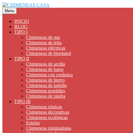
Saltar
al
Menu
contenido
INICIO
BLOG
TIPO I
Chimeneas de gas
Chimeneas de leña
Chimeneas eléctricas
Chimeneas de bioetanol
TIPO II
Chimeneas de arcilla
Chimeneas de barro
Chimeneas con cerámica
Chimeneas de hierro
Chimeneas de ladrillo
Chimeneas portátiles
Chimeneas de piedra
TIPO III
Chimeneas rústicas
Chimeneas decorativas
Chimeneas ecológicas
Estufas
Chimeneas minimalistas