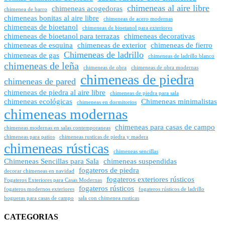
chimeneas al aire libre
chimeneas acogedoras
chimenea de barro
chimeneas bonitas al aire libre
chimeneas de acero modernas
chimeneas de bioetanol
chimeneas de bioetanol para exteriores
chimeneas de bioetanol para terrazas
chimeneas decorativas
chimeneas de esquina
chimeneas de exterior
chimeneas de fierro
Chimeneas de ladrillo
chimeneas de gas
chimeneas de ladrillo blanco
chimeneas de leña
chimeneas de obra
chimeneas de obra modernas
chimeneas de piedra
chimeneas de pared
chimeneas de piedra al aire libre
chimeneas de piedra para sala
chimeneas ecológicas
Chimeneas minimalistas
chimeneas en dormitorios
chimeneas modernas
chimeneas para casas de campo
chimeneas modernas en salas contemporaneas
chimeneas para patios
chimeneas rusticas de piedra y madera
chimeneas rústicas
chimeneas sencillas
Chimeneas Sencillas para Sala
chimeneas suspendidas
fogateros de piedra
decorar chimeneas en navidad
fogateros exteriores rústicos
Fogateros Exteriores para Casas Modernas
fogateros rústicos
fogateros modernos exteriores
fogateros rústicos de ladrillo
hogueras para casas de campo
sala con chimenea rusticas
CATEGORIAS