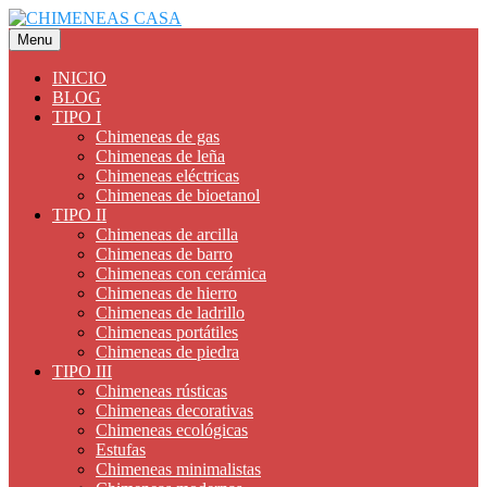
Saltar
al
Menu
contenido
INICIO
BLOG
TIPO I
Chimeneas de gas
Chimeneas de leña
Chimeneas eléctricas
Chimeneas de bioetanol
TIPO II
Chimeneas de arcilla
Chimeneas de barro
Chimeneas con cerámica
Chimeneas de hierro
Chimeneas de ladrillo
Chimeneas portátiles
Chimeneas de piedra
TIPO III
Chimeneas rústicas
Chimeneas decorativas
Chimeneas ecológicas
Estufas
Chimeneas minimalistas