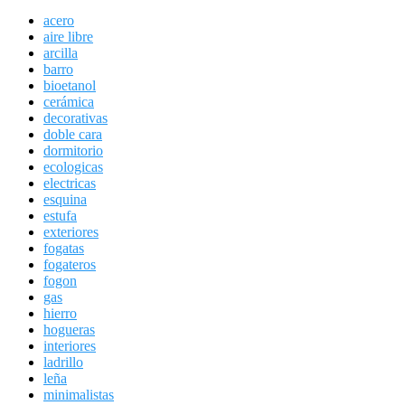
acero
aire libre
arcilla
barro
bioetanol
cerámica
decorativas
doble cara
dormitorio
ecologicas
electricas
esquina
estufa
exteriores
fogatas
fogateros
fogon
gas
hierro
hogueras
interiores
ladrillo
leña
minimalistas