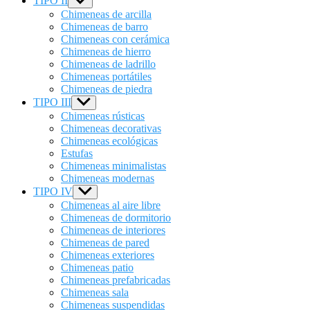
TIPO II
Show
sub
Chimeneas de arcilla
menu
Chimeneas de barro
Chimeneas con cerámica
Chimeneas de hierro
Chimeneas de ladrillo
Chimeneas portátiles
Chimeneas de piedra
TIPO III
Show
sub
Chimeneas rústicas
menu
Chimeneas decorativas
Chimeneas ecológicas
Estufas
Chimeneas minimalistas
Chimeneas modernas
TIPO IV
Show
sub
Chimeneas al aire libre
menu
Chimeneas de dormitorio
Chimeneas de interiores
Chimeneas de pared
Chimeneas exteriores
Chimeneas patio
Chimeneas prefabricadas
Chimeneas sala
Chimeneas suspendidas