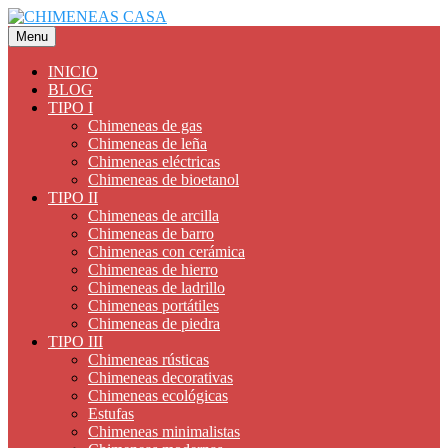
Saltar
al
Menu
contenido
INICIO
BLOG
TIPO I
Chimeneas de gas
Chimeneas de leña
Chimeneas eléctricas
Chimeneas de bioetanol
TIPO II
Chimeneas de arcilla
Chimeneas de barro
Chimeneas con cerámica
Chimeneas de hierro
Chimeneas de ladrillo
Chimeneas portátiles
Chimeneas de piedra
TIPO III
Chimeneas rústicas
Chimeneas decorativas
Chimeneas ecológicas
Estufas
Chimeneas minimalistas