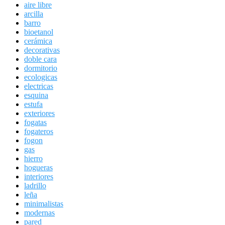
aire libre
arcilla
barro
bioetanol
cerámica
decorativas
doble cara
dormitorio
ecologicas
electricas
esquina
estufa
exteriores
fogatas
fogateros
fogon
gas
hierro
hogueras
interiores
ladrillo
leña
minimalistas
modernas
pared