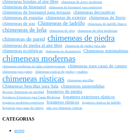
chimeneas bonitas al aire libre
chimeneas de acero modernas
chimeneas de bioetanol
chimeneas de bioetanol para exteriores
chimeneas de bioetanol para terrazas
chimeneas decorativas
chimeneas de esquina
chimeneas de exterior
chimeneas de fierro
Chimeneas de ladrillo
chimeneas de gas
chimeneas de ladrillo blanco
chimeneas de leña
chimeneas de obra
chimeneas de obra modernas
chimeneas de piedra
chimeneas de pared
chimeneas de piedra al aire libre
chimeneas de piedra para sala
chimeneas ecológicas
Chimeneas minimalistas
chimeneas en dormitorios
chimeneas modernas
chimeneas para casas de campo
chimeneas modernas en salas contemporaneas
chimeneas para patios
chimeneas rusticas de piedra y madera
chimeneas rústicas
chimeneas sencillas
Chimeneas Sencillas para Sala
chimeneas suspendidas
fogateros de piedra
decorar chimeneas en navidad
fogateros exteriores rústicos
Fogateros Exteriores para Casas Modernas
fogateros rústicos
fogateros modernos exteriores
fogateros rústicos de ladrillo
hogueras para casas de campo
sala con chimenea rusticas
CATEGORIAS
acero