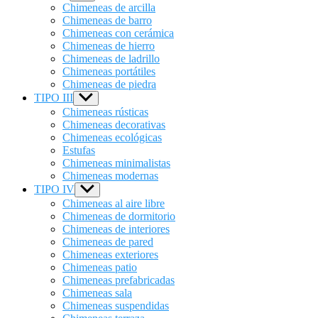
sub
Chimeneas de arcilla
menu
Chimeneas de barro
Chimeneas con cerámica
Chimeneas de hierro
Chimeneas de ladrillo
Chimeneas portátiles
Chimeneas de piedra
TIPO III
Show
sub
Chimeneas rústicas
menu
Chimeneas decorativas
Chimeneas ecológicas
Estufas
Chimeneas minimalistas
Chimeneas modernas
TIPO IV
Show
sub
Chimeneas al aire libre
menu
Chimeneas de dormitorio
Chimeneas de interiores
Chimeneas de pared
Chimeneas exteriores
Chimeneas patio
Chimeneas prefabricadas
Chimeneas sala
Chimeneas suspendidas