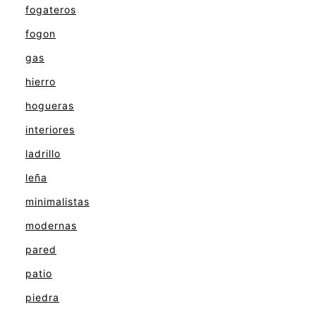
fogateros
fogon
gas
hierro
hogueras
interiores
ladrillo
leña
minimalistas
modernas
pared
patio
piedra