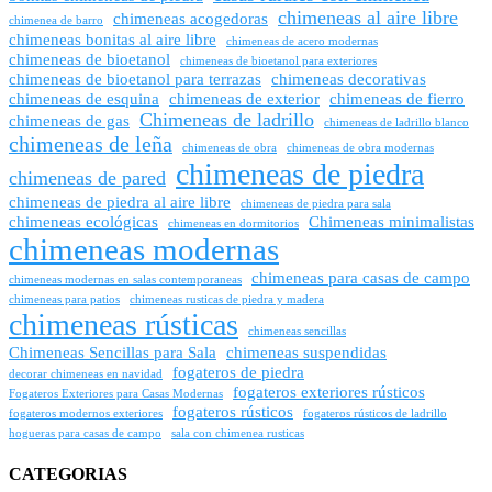
chimeneas al aire libre
chimeneas acogedoras
chimenea de barro
chimeneas bonitas al aire libre
chimeneas de acero modernas
chimeneas de bioetanol
chimeneas de bioetanol para exteriores
chimeneas de bioetanol para terrazas
chimeneas decorativas
chimeneas de esquina
chimeneas de exterior
chimeneas de fierro
Chimeneas de ladrillo
chimeneas de gas
chimeneas de ladrillo blanco
chimeneas de leña
chimeneas de obra
chimeneas de obra modernas
chimeneas de piedra
chimeneas de pared
chimeneas de piedra al aire libre
chimeneas de piedra para sala
chimeneas ecológicas
Chimeneas minimalistas
chimeneas en dormitorios
chimeneas modernas
chimeneas para casas de campo
chimeneas modernas en salas contemporaneas
chimeneas para patios
chimeneas rusticas de piedra y madera
chimeneas rústicas
chimeneas sencillas
Chimeneas Sencillas para Sala
chimeneas suspendidas
fogateros de piedra
decorar chimeneas en navidad
fogateros exteriores rústicos
Fogateros Exteriores para Casas Modernas
fogateros rústicos
fogateros modernos exteriores
fogateros rústicos de ladrillo
hogueras para casas de campo
sala con chimenea rusticas
CATEGORIAS