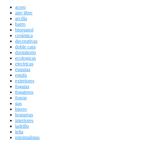
acero
aire libre
arcilla
barro
bioetanol
cerámica
decorativas
doble cara
dormitorio
ecologicas
electricas
esquina
estufa
exteriores
fogatas
fogateros
fogon
gas
hierro
hogueras
interiores
ladrillo
leña
minimalistas