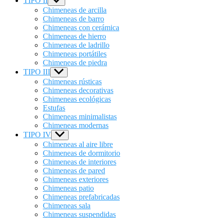
TIPO II
Show
sub
Chimeneas de arcilla
menu
Chimeneas de barro
Chimeneas con cerámica
Chimeneas de hierro
Chimeneas de ladrillo
Chimeneas portátiles
Chimeneas de piedra
TIPO III
Show
sub
Chimeneas rústicas
menu
Chimeneas decorativas
Chimeneas ecológicas
Estufas
Chimeneas minimalistas
Chimeneas modernas
TIPO IV
Show
sub
Chimeneas al aire libre
menu
Chimeneas de dormitorio
Chimeneas de interiores
Chimeneas de pared
Chimeneas exteriores
Chimeneas patio
Chimeneas prefabricadas
Chimeneas sala
Chimeneas suspendidas