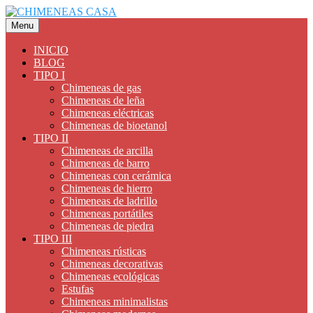
Saltar
al
Menu
contenido
INICIO
BLOG
TIPO I
Chimeneas de gas
Chimeneas de leña
Chimeneas eléctricas
Chimeneas de bioetanol
TIPO II
Chimeneas de arcilla
Chimeneas de barro
Chimeneas con cerámica
Chimeneas de hierro
Chimeneas de ladrillo
Chimeneas portátiles
Chimeneas de piedra
TIPO III
Chimeneas rústicas
Chimeneas decorativas
Chimeneas ecológicas
Estufas
Chimeneas minimalistas