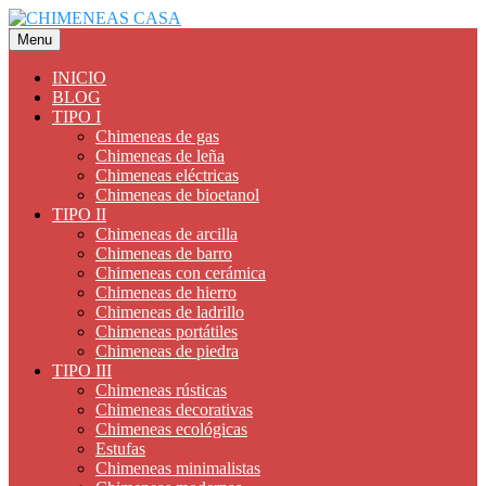
Saltar
al
Menu
contenido
INICIO
BLOG
TIPO I
Chimeneas de gas
Chimeneas de leña
Chimeneas eléctricas
Chimeneas de bioetanol
TIPO II
Chimeneas de arcilla
Chimeneas de barro
Chimeneas con cerámica
Chimeneas de hierro
Chimeneas de ladrillo
Chimeneas portátiles
Chimeneas de piedra
TIPO III
Chimeneas rústicas
Chimeneas decorativas
Chimeneas ecológicas
Estufas
Chimeneas minimalistas