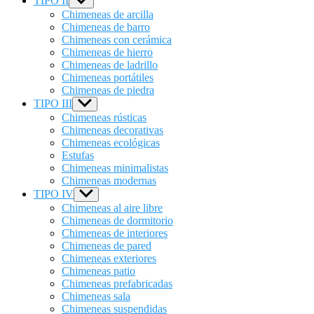
TIPO II
Show
sub
Chimeneas de arcilla
menu
Chimeneas de barro
Chimeneas con cerámica
Chimeneas de hierro
Chimeneas de ladrillo
Chimeneas portátiles
Chimeneas de piedra
TIPO III
Show
sub
Chimeneas rústicas
menu
Chimeneas decorativas
Chimeneas ecológicas
Estufas
Chimeneas minimalistas
Chimeneas modernas
TIPO IV
Show
sub
Chimeneas al aire libre
menu
Chimeneas de dormitorio
Chimeneas de interiores
Chimeneas de pared
Chimeneas exteriores
Chimeneas patio
Chimeneas prefabricadas
Chimeneas sala
Chimeneas suspendidas