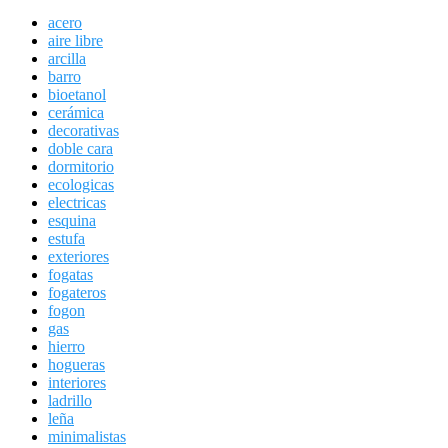
acero
aire libre
arcilla
barro
bioetanol
cerámica
decorativas
doble cara
dormitorio
ecologicas
electricas
esquina
estufa
exteriores
fogatas
fogateros
fogon
gas
hierro
hogueras
interiores
ladrillo
leña
minimalistas