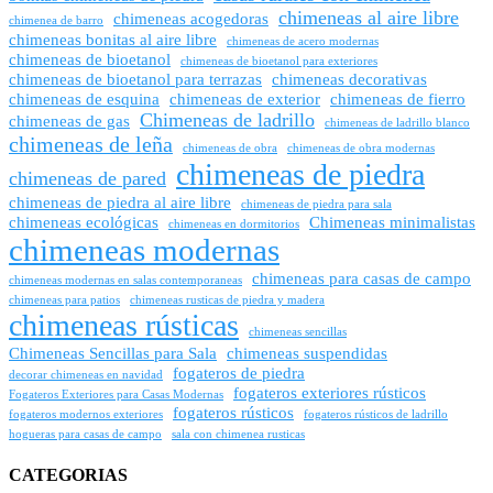
chimeneas al aire libre
chimeneas acogedoras
chimenea de barro
chimeneas bonitas al aire libre
chimeneas de acero modernas
chimeneas de bioetanol
chimeneas de bioetanol para exteriores
chimeneas de bioetanol para terrazas
chimeneas decorativas
chimeneas de esquina
chimeneas de exterior
chimeneas de fierro
Chimeneas de ladrillo
chimeneas de gas
chimeneas de ladrillo blanco
chimeneas de leña
chimeneas de obra
chimeneas de obra modernas
chimeneas de piedra
chimeneas de pared
chimeneas de piedra al aire libre
chimeneas de piedra para sala
chimeneas ecológicas
Chimeneas minimalistas
chimeneas en dormitorios
chimeneas modernas
chimeneas para casas de campo
chimeneas modernas en salas contemporaneas
chimeneas para patios
chimeneas rusticas de piedra y madera
chimeneas rústicas
chimeneas sencillas
Chimeneas Sencillas para Sala
chimeneas suspendidas
fogateros de piedra
decorar chimeneas en navidad
fogateros exteriores rústicos
Fogateros Exteriores para Casas Modernas
fogateros rústicos
fogateros modernos exteriores
fogateros rústicos de ladrillo
hogueras para casas de campo
sala con chimenea rusticas
CATEGORIAS