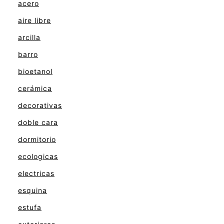
acero
aire libre
arcilla
barro
bioetanol
cerámica
decorativas
doble cara
dormitorio
ecologicas
electricas
esquina
estufa