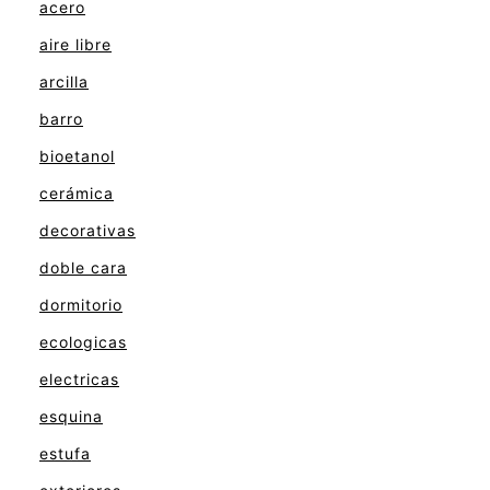
acero
aire libre
arcilla
barro
bioetanol
cerámica
decorativas
doble cara
dormitorio
ecologicas
electricas
esquina
estufa