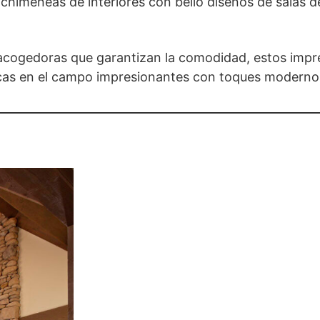
chimeneas de interiores con bello diseños de salas d
 acogedoras que garantizan la comodidad, estos impr
cas en el campo impresionantes con toques modernos