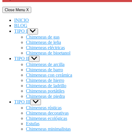
Close Menu
X
INICIO
BLOG
TIPO I
Show
sub
Chimeneas de gas
menu
Chimeneas de leña
Chimeneas eléctricas
Chimeneas de bioetanol
TIPO II
Show
sub
Chimeneas de arcilla
menu
Chimeneas de barro
Chimeneas con cerámica
Chimeneas de hierro
Chimeneas de ladrillo
Chimeneas portátiles
Chimeneas de piedra
TIPO III
Show
sub
Chimeneas rústicas
menu
Chimeneas decorativas
Chimeneas ecológicas
Estufas
Chimeneas minimalistas