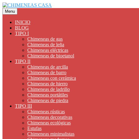
Saltar
al
Menu
contenido
INICIO
BLOG
TIPO I
Chimeneas de gas
Chimeneas de leña
Chimeneas eléctricas
Chimeneas de bioetanol
TIPO II
Chimeneas de arcilla
Chimeneas de barro
Chimeneas con cerámica
Chimeneas de hierro
Chimeneas de ladrillo
Chimeneas portátiles
Chimeneas de piedra
TIPO III
Chimeneas rústicas
Chimeneas decorativas
Chimeneas ecológicas
Estufas
Chimeneas minimalistas