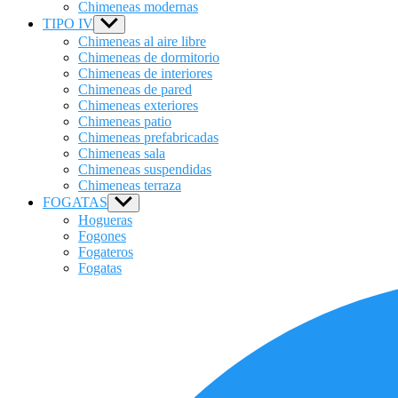
Chimeneas modernas
TIPO IV
Show
sub
Chimeneas al aire libre
menu
Chimeneas de dormitorio
Chimeneas de interiores
Chimeneas de pared
Chimeneas exteriores
Chimeneas patio
Chimeneas prefabricadas
Chimeneas sala
Chimeneas suspendidas
Chimeneas terraza
FOGATAS
Show
sub
Hogueras
menu
Fogones
Fogateros
Fogatas